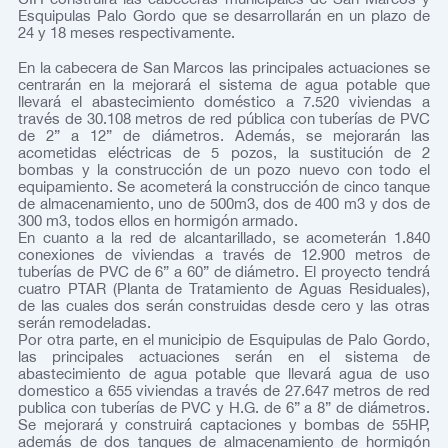
Esquipulas Palo Gordo que se desarrollarán en un plazo de
24 y 18 meses respectivamente.
En la cabecera de San Marcos las principales actuaciones se
centrarán en la mejorará el sistema de agua potable que
llevará el abastecimiento doméstico a 7.520 viviendas a
través de 30.108 metros de red pública con tuberías de PVC
de 2” a 12” de diámetros. Además, se mejorarán las
acometidas eléctricas de 5 pozos, la sustitución de 2
bombas y la construcción de un pozo nuevo con todo el
equipamiento. Se acometerá la construcción de cinco tanque
de almacenamiento, uno de 500m3, dos de 400 m3 y dos de
300 m3, todos ellos en hormigón armado.
En cuanto a la red de alcantarillado, se acometerán 1.840
conexiones de viviendas a través de 12.900 metros de
tuberías de PVC de 6” a 60” de diámetro. El proyecto tendrá
cuatro PTAR (Planta de Tratamiento de Aguas Residuales),
de las cuales dos serán construidas desde cero y las otras
serán remodeladas.
Por otra parte, en el municipio de Esquipulas de Palo Gordo,
las principales actuaciones serán en el sistema de
abastecimiento de agua potable que llevará agua de uso
domestico a 655 viviendas a través de 27.647 metros de red
publica con tuberías de PVC y H.G. de 6” a 8” de diámetros.
Se mejorará y construirá captaciones y bombas de 55HP,
además de dos tanques de almacenamiento de hormigón