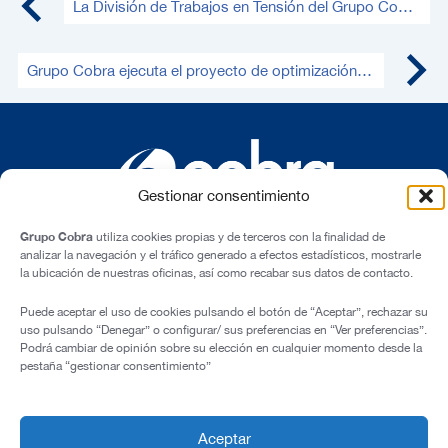
La División de Trabajos en Tensión del Grupo Cobra cumple 50 años de historia
Grupo Cobra ejecuta el proyecto de optimización del suministro de agua potable y alcantarillado de Lima Norte
Gestionar consentimiento
Grupo Cobra
utiliza cookies propias y de terceros con la finalidad de
analizar la navegación y el tráfico generado a efectos estadísticos, mostrarle
la ubicación de nuestras oficinas, así como recabar sus datos de contacto.
C/ Cardenal Marcelo Spínola, 10, 28016 – Madrid (España)
Puede aceptar el uso de cookies pulsando el botón de “Aceptar”, rechazar su
uso pulsando “Denegar” o configurar/ sus preferencias en “Ver preferencias”.
Aviso Legal
Podrá cambiar de opinión sobre su elección en cualquier momento desde la
pestaña “gestionar consentimiento”
Política de Privacidad
Política de Cookies
Transparencia e Integridad
Aceptar