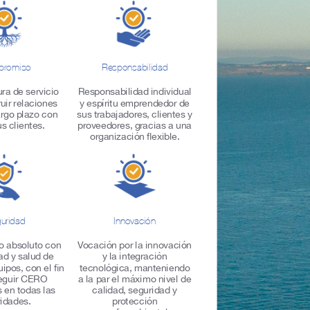
promiso
Responsabilidad
ura de servicio
Responsabilidad individual
uir relaciones
y espíritu emprendedor de
argo plazo con
sus trabajadores, clientes y
s clientes.
proveedores, gracias a una
organización flexible.
uridad
Innovación
 absoluto con
Vocación por la innovación
ad y salud de
y la integración
ipos, con el fin
tecnológica, manteniendo
eguir CERO
a la par el máximo nivel de
 en todas las
calidad, seguridad y
vidades.
protección