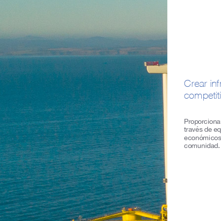
Crear in
competit
Proporcionar
través de e
económicos,
comunidad.