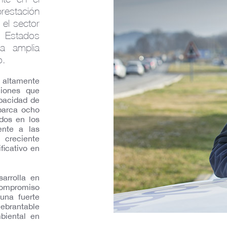
prestación
 el sector
 Estados
na amplia
o.
 altamente
ciones que
pacidad de
abarca ocho
dos en los
ente a las
 creciente
ficativo en
arrolla en
 compromiso
una fuerte
uebrantable
biental en