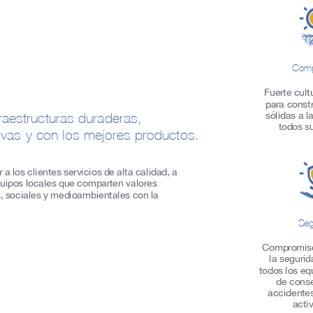
Com
Fuerte cult
para constr
fraestructuras duraderas,
sólidas a l
todos su
ivas y con los mejores productos.
 a los clientes servicios de alta calidad, a
quipos locales que comparten valores
 sociales y medioambientales con la
Seg
Compromiso
la segurid
todos los equ
de cons
accidentes
acti