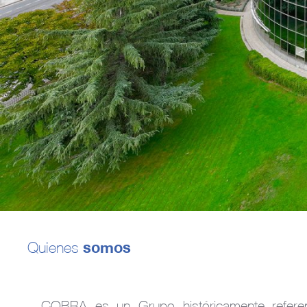
Quienes
somos
COBRA es un Grupo históricamente refere