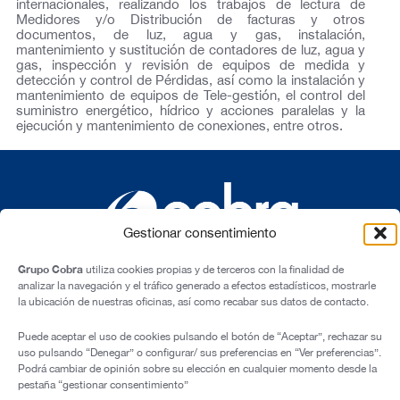
internacionales, realizando los trabajos de lectura de
Medidores y/o Distribución de facturas y otros
documentos, de luz, agua y gas, instalación,
mantenimiento y sustitución de contadores de luz, agua y
gas, inspección y revisión de equipos de medida y
detección y control de Pérdidas, así como la instalación y
mantenimiento de equipos de Tele-gestión, el control del
suministro energético, hídrico y acciones paralelas y la
ejecución y mantenimiento de conexiones, entre otros.
Gestionar consentimiento
Grupo Cobra
utiliza cookies propias y de terceros con la finalidad de
analizar la navegación y el tráfico generado a efectos estadísticos, mostrarle
la ubicación de nuestras oficinas, así como recabar sus datos de contacto.
C/ Cardenal Marcelo Spínola, 10, 28016 – Madrid (España)
Puede aceptar el uso de cookies pulsando el botón de “Aceptar”, rechazar su
uso pulsando “Denegar” o configurar/ sus preferencias en “Ver preferencias”.
Aviso Legal
Podrá cambiar de opinión sobre su elección en cualquier momento desde la
pestaña “gestionar consentimiento”
Política de Privacidad