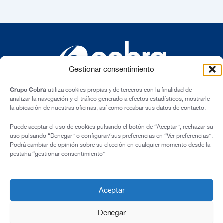
Gestionar consentimiento
Grupo Cobra
utiliza cookies propias y de terceros con la finalidad de
analizar la navegación y el tráfico generado a efectos estadísticos, mostrarle
la ubicación de nuestras oficinas, así como recabar sus datos de contacto.
C/ Cardenal Marcelo Spínola, 10, 28016 – Madrid (España)
Puede aceptar el uso de cookies pulsando el botón de “Aceptar”, rechazar su
uso pulsando “Denegar” o configurar/ sus preferencias en “Ver preferencias”.
Aviso Legal
Podrá cambiar de opinión sobre su elección en cualquier momento desde la
pestaña “gestionar consentimiento”
Política de Privacidad
Política de Cookies
Transparencia e Integridad
Aceptar
© 2026 Todos los derechos reservados
Denegar