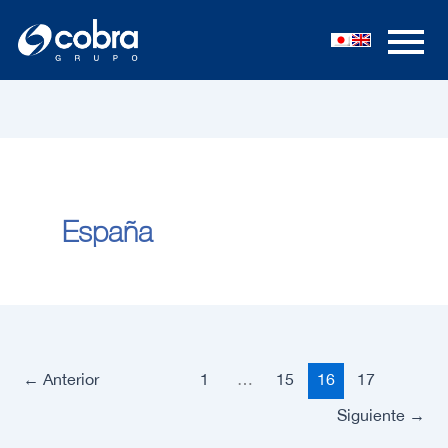
Ir
al
contenido
España
←
Anterior
1
…
15
16
17
Siguiente
→