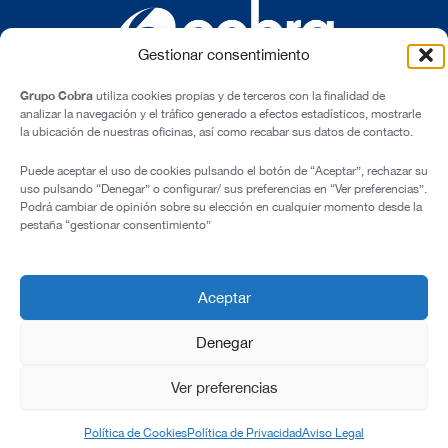
Gestionar consentimiento
Grupo Cobra
utiliza cookies propias y de terceros con la finalidad de
analizar la navegación y el tráfico generado a efectos estadísticos, mostrarle
la ubicación de nuestras oficinas, así como recabar sus datos de contacto.
C/ Cardenal Marcelo Spínola, 10, 28016 – Madrid (España)
Puede aceptar el uso de cookies pulsando el botón de “Aceptar”, rechazar su
uso pulsando “Denegar” o configurar/ sus preferencias en “Ver preferencias”.
Aviso Legal
Podrá cambiar de opinión sobre su elección en cualquier momento desde la
pestaña “gestionar consentimiento”
Política de Privacidad
Política de Cookies
Transparencia e Integridad
Aceptar
© 2026 Todos los derechos reservados
Denegar
Ver preferencias
Política de Cookies
Política de Privacidad
Aviso Legal