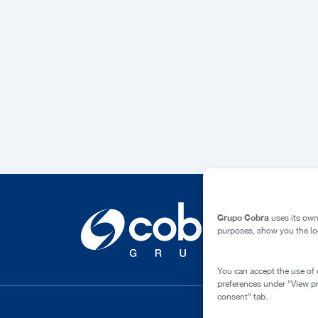
Grupo Cobra
uses its own 
purposes, show you the loc
You can accept the use of c
preferences under "View p
consent" tab.