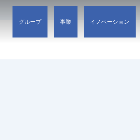
電気及び機械
発電
通信
石油
グループ
事業
イノベーション
機械据付
環境
統合メンテナンス
コントロール・システム
インフラ管理