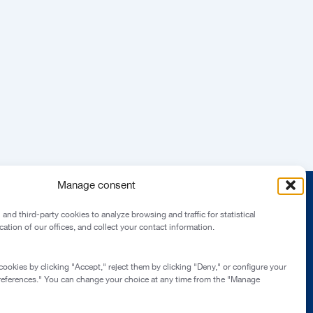
Manage consent
and third-party cookies to analyze browsing and traffic for statistical
ation of our offices, and collect your contact information.
ookies by clicking "Accept," reject them by clicking "Deny," or configure your
references." You can change your choice at any time from the "Manage