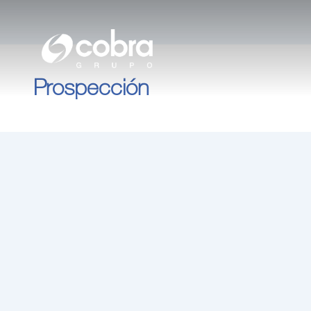
電気
内
容
ガス
を
ス
Prospección
キ
水
ッ
プ
補助サービス