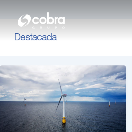
電気
内
容
ガス
を
ス
Destacada
キ
水
ッ
プ
補助サービス