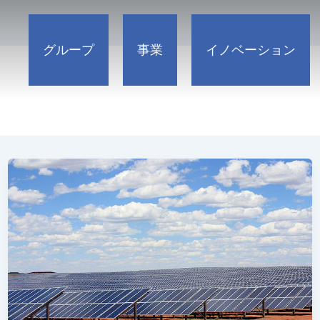
電気及び機械
発電
通信
石油
グループ
事業
イノベーション
機械据付
環境
統合メンテナンス
コントロール・システム
インフラ管理