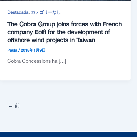
,
Destacada
カテゴリーなし
The Cobra Group joins forces with French
company Eolfi for the development of
offshore wind projects in Taiwan
Paula
/
2018年1月9日
Cobra Concessions ha […]
←
前